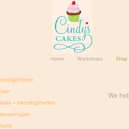
Home
Workshops
Shop
enodigdheden
ixen
We heb
lade + benodigdheden
akevormpjes
melts