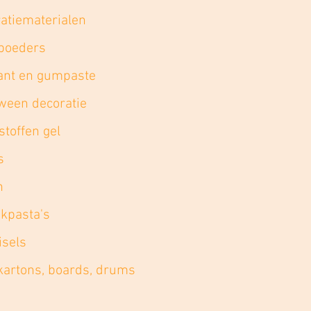
atiematerialen
poeders
ant en gumpaste
ween decoratie
stoffen gel
s
n
kpasta's
isels
kartons, boards, drums