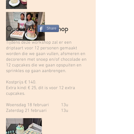
Ouder-kind workshop
Share
Tijdens deze workshop zal er een
driptaart voor 12 personen gemaakt
worden die we gaan vullen, afsmeren en
decoreren met snoep en/of chocolade en
12 cupcakes die we gaan opspuiten en
sprinkles op gaan aanbrengen.
Kostprijs € 140.
Extra kind: € 25, dit is voor 12 extra
cupcakes.
Woensdag 18 februari 13u
Zaterdag 21 februari 13u