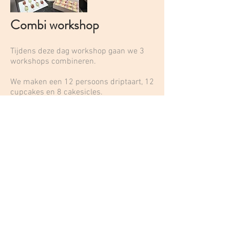
Combi workshop
Tijdens deze dag workshop gaan we 3
workshops combineren.
We maken een 12 persoons driptaart, 12
cupcakes en 8 cakesicles.
Je leert hier de techniek van vullen en
afsmeren en gaat de taart drippen met
chocoladeganache.
We gaan 3 spuitmondjes leren kennen
en oefenen om deze vervolgens op de
cupcakes toe te passen.
We maken 2 soorten cakesicles waarvan
we 1 deel maken rechstreeks in de vorm
en het 2de deel gaan dippen in
chocolade.
De workshop start om 11u en is
inclusief eten en drinken tijdens de