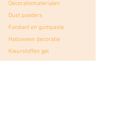
Decoratiematerialen
Dust poeders
Fondant en gumpaste
Halloween decoratie
Kleurstoffen gel
Lolly's
Pasen
Smaakpasta's
Strooisels
Taartkartons, boards, drums
Varia