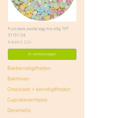
Funcakes pastel egg mix 60g THT
31/01/26
Normale prijs
Verkoopprijs
€ 3,40
€ 2,04
In winkelwagen
Bakbenodigdheden
Bakmixen
Chocolade + benodigdheden
Cupcakevormpjes
Decomelts