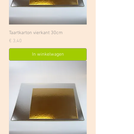
Taartkarton vierkant 30cm
Prijs
€ 3,40
In winkelwagen