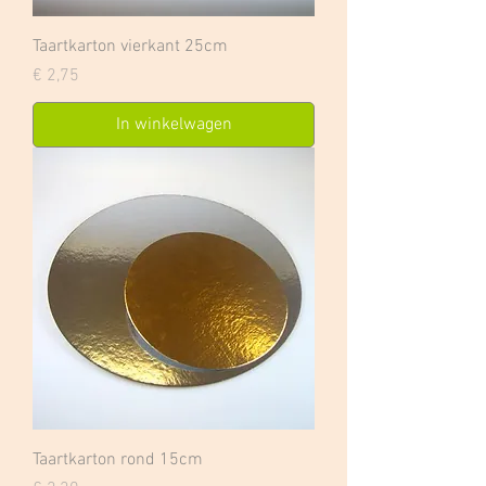
Taartkarton vierkant 25cm
Prijs
€ 2,75
In winkelwagen
Taartkarton rond 15cm