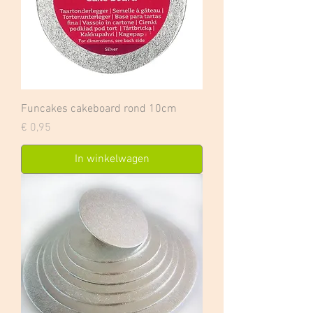
Funcakes cakeboard rond 10cm
Prijs
€ 0,95
In winkelwagen