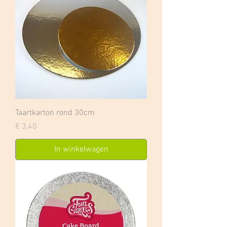
Taartkarton rond 30cm
Prijs
€ 3,40
In winkelwagen