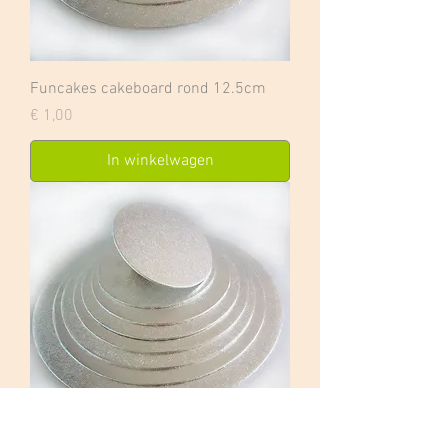
Funcakes cakeboard rond 12.5cm
Prijs
€ 1,00
In winkelwagen