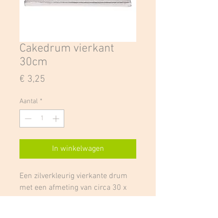
Cakedrum vierkant
30cm
Prijs
€ 3,25
Aantal
*
In winkelwagen
Een zilverkleurig vierkante drum
met een afmeting van circa 30 x
30 cm en 12 mm dikte heeft een
hoge kwaliteit en luxe uitstraling.