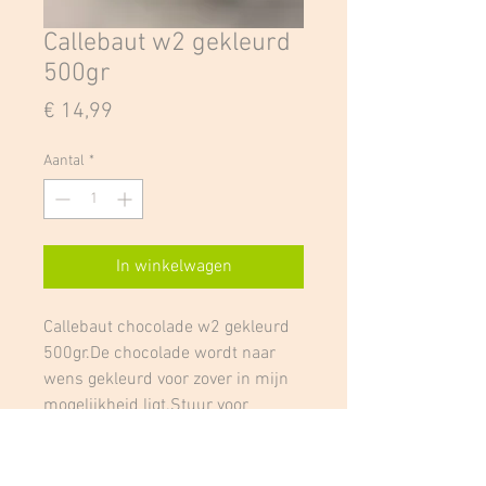
Callebaut w2 gekleurd
500gr
Prijs
€ 14,99
Aantal
*
In winkelwagen
Callebaut chocolade w2 gekleurd 
500gr.De chocolade wordt naar 
wens gekleurd voor zover in mijn 
mogelijkheid ligt.Stuur voor 
bestelling even een 
WhatsAppbericht op 
0032477355554 om te bespreken 