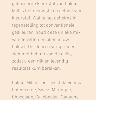
gebaseerde kleurstof van Colour
Mill is het nieuwste op gebied van
kleurstof. Wat is het geheim? In
tegenstelling tot conventionele
gelkleuren, houd deze unieke mix,
van de vetten en oliën in uw
baksel. De kleuren verspreiden
zich met behulp van de oliën,
zodat u een rijk en levendig
resultaat kunt bereiken.
Colour Mill is zeer geschikt voor oa:
botercreme, Swiss Meringue,
Chocolade, Cakebeslag, Ganache,
Fondant & nog veel meer.
Gebruiksaanwijzing:
Goed schudden voor gebruik.
Gebruik eerst een klein beetje,