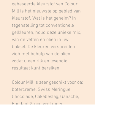
gebaseerde kleurstof van Colour
Mill is het nieuwste op gebied van
kleurstof. Wat is het geheim? In
tegenstelling tot conventionele
gelkleuren, houd deze unieke mix,
van de vetten en oliën in uw
baksel. De kleuren verspreiden
zich met behulp van de oliën,
zodat u een rijk en levendig
resultaat kunt bereiken.
Colour Mill is zeer geschikt voor oa:
botercreme, Swiss Meringue,
Chocolade, Cakebeslag, Ganache,
Fondant & nog veel meer.
Gebruiksaanwijzing:
Goed schudden voor gebruik.
Gebruik eerst een klein beetje,