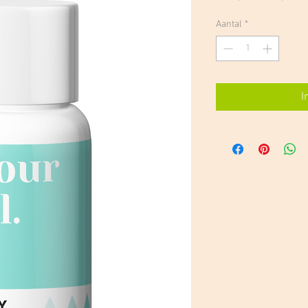
prijs
Aantal
*
I