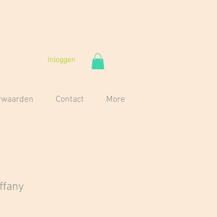
Inloggen
orwaarden
Contact
More
iffany
e
erkoopprijs