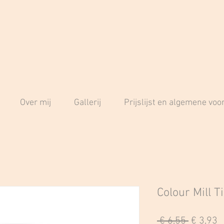
Over mij
Gallerij
Prijslijst en algemene vo
Colour Mill T
Normal
V
 € 6,55 
€ 3,93