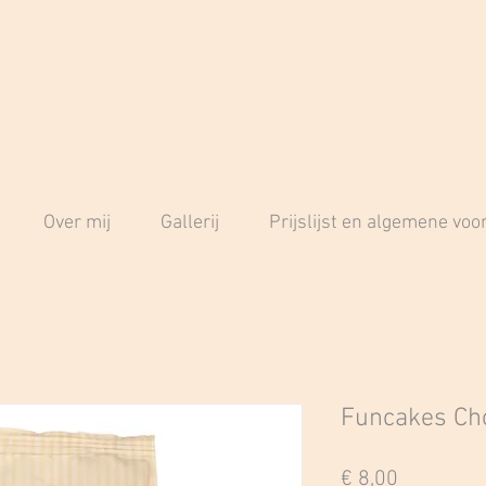
Over mij
Gallerij
Prijslijst en algemene vo
Funcakes Cho
Prijs
€ 8,00