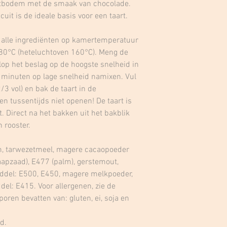
artbodem met de smaak van chocolade.
it is de ideale basis voor een taart.
t alle ingrediënten op kamertemperatuur
180°C (heteluchtoven 160°C). Meng de
lop het beslag op de hoogste snelheid in
 minuten op lage snelheid namixen. Vul
/3 vol) en bak de taart in de
n tussentijds niet openen! De taart is
t. Direct na het bakken uit het bakblik
 rooster.
em, tarwezetmeel, magere cacaopoeder
aapzaad), E477 (palm), gerstemout,
iddel: E500, E450, magere melkpoeder,
del: E415. Voor allergenen, zie de
oren bevatten van: gluten, ei, soja en
d.