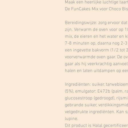
Maak een heerlijke luchtige ta
De FunCakes Mix voor Choco Biscu
Bereidingswijze: zorg ervoor da
zijn. Verwarm de oven voor op 
mix, de eieren en het water en k
7-8 minuten op, daarna nog 2-3
een ingevette bakvorm (1/2 tot 2
voorverwarmde oven gaar. De ove
gaar als hij veerkrachtig aanvoel
halen en laten uitdampen op een
Ingrediënten: suiker, tarweblo
(5%), emulgator: E472b (palm, r
glucosestroop (gedroogd), rijsm
gebrande suiker, verdikkingsmid
vetgedrukte ingrediënten. Kan sp
lupine.
Dit product is Halal gecertificeer