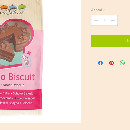
Aantal
*
I