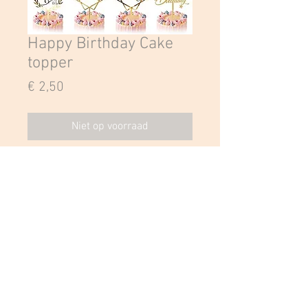
Happy Birthday Cake
topper
Prijs
€ 2,50
Niet op voorraad
Geef je taart een extra toets met 
deze leuke goude taarttoppers met 
Happy Birthday.
© 2019 by Cindy's Cakes. Proudly created with