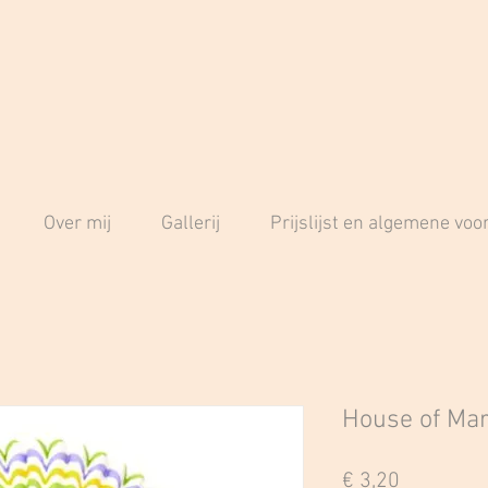
Over mij
Gallerij
Prijslijst en algemene vo
House of Mar
Prijs
€ 3,20