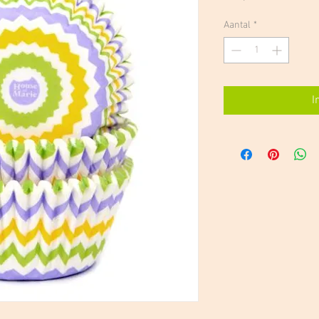
Aantal
*
I