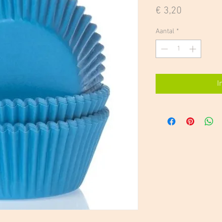
Prijs
€ 3,20
Aantal
*
I