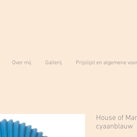
Over mij
Gallerij
Prijslijst en algemene vo
House of Ma
cyaanblauw