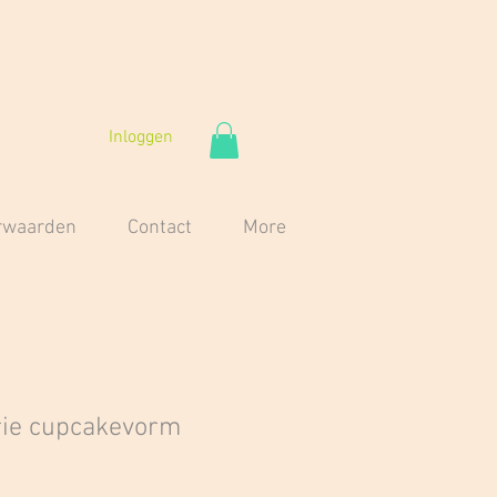
Inloggen
orwaarden
Contact
More
rie cupcakevorm