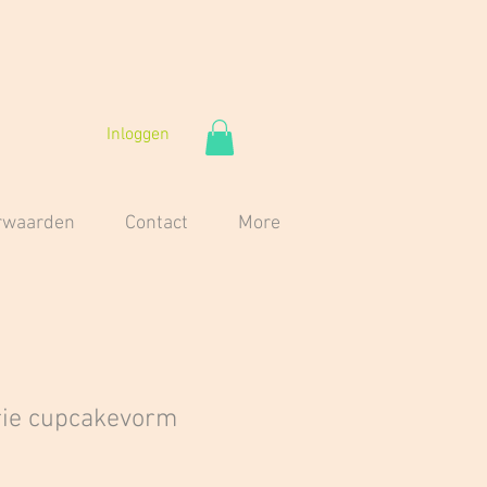
Inloggen
orwaarden
Contact
More
rie cupcakevorm