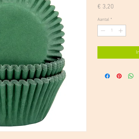
Prijs
€ 3,20
Aantal
*
I