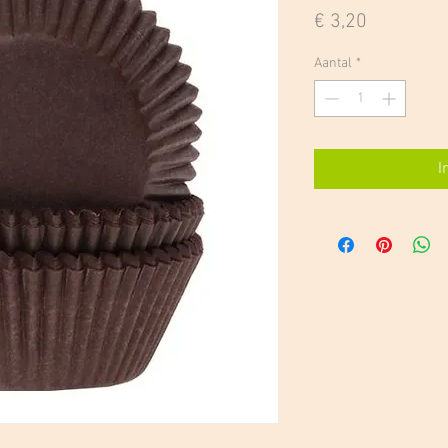
Prijs
€ 3,20
Aantal
*
I