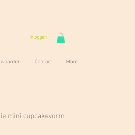
Inloggen
orwaarden
Contact
More
rie mini cupcakevorm