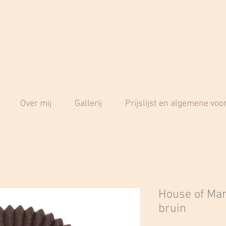
Over mij
Gallerij
Prijslijst en algemene vo
House of Ma
bruin