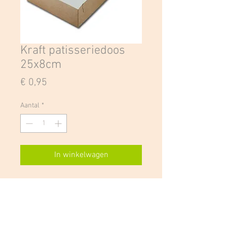
Kraft patisseriedoos
25x8cm
Prijs
€ 0,95
Aantal
*
In winkelwagen
Kraft taartdoos zonder venster. De
taartdoos bestaat uit één stuk en
is in een handomdraai te vouwen!