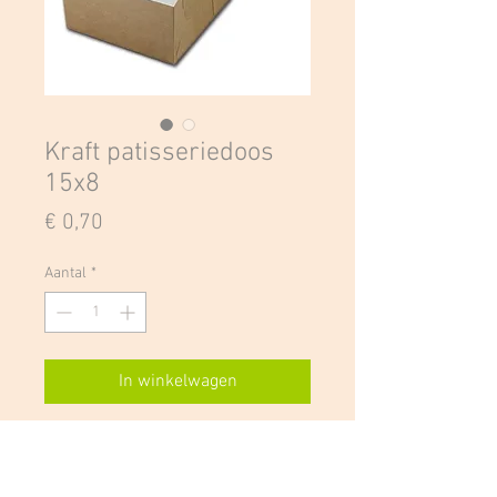
Kraft patisseriedoos
15x8
Prijs
€ 0,70
Aantal
*
In winkelwagen
Taartdoos in Kraft-design zonder
venster. De taartdoos bestaat uit