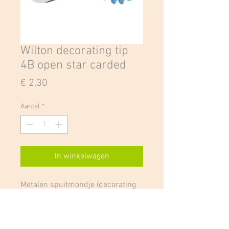
Wilton decorating tip
4B open star carded
Prijs
€ 2,30
Aantal
*
In winkelwagen
Metalen spuitmondje (decorating
tip) van Wilton voor ster
techniekjes, dropflowers,
gekartelde randjes. Per stuk